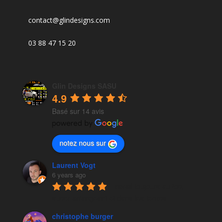
contact@glindesigns.com
03 88 47 15 20
Glin Designs SASU
4.9
Basé sur 14 avis
notez nous sur
Laurent Vogt
6 years ago
Travail toujours au top, 
super arrangeant et dans les temps
christophe burger