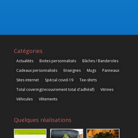
Catégories
Actualités
Boites personnalisés
Bâches / Banderoles
Cadeaux personnalisés
Enseignes
Mugs
Panneaux
Sites internet
Spécial covid-19
Tee-shirts
Total covering(recouvrement total d'adhésif)
Vitrines
Véhicules
Vêtements
Quelques réalisations