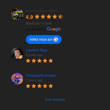
Glin Designs SASU
4.9
Basé sur 14 avis
notez nous sur
Laurent Vogt
6 years ago
Travail toujours au top, 
super arrangeant et dans les temps
christophe burger
7 years ago
Très satisfait de leur travail 
!
Avis suivants