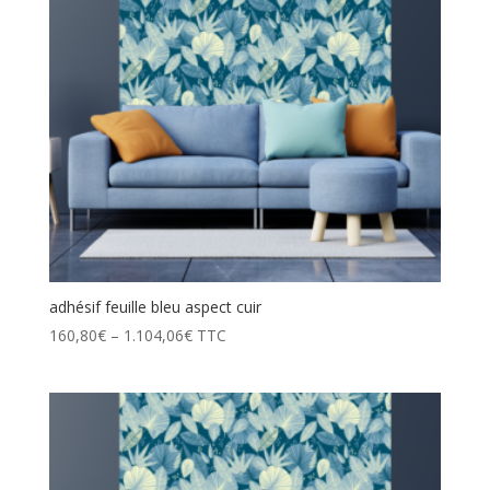
adhésif feuille bleu aspect cuir
160,80
€
–
1.104,06
€
TTC