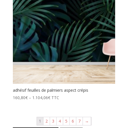
adhésif feuilles de palmiers aspect crépis
160,80
€
–
1.104,06
€
TTC
1
2
3
4
5
6
7
→