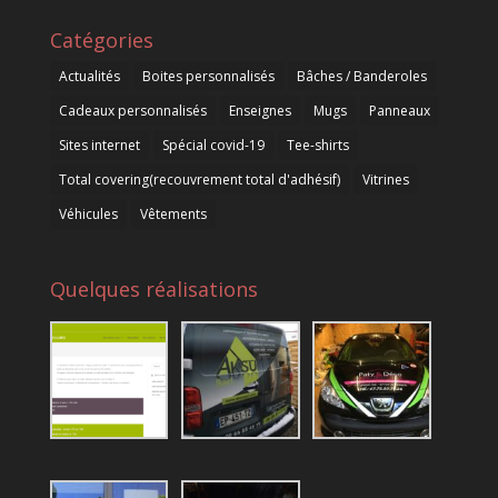
Catégories
Actualités
Boites personnalisés
Bâches / Banderoles
Cadeaux personnalisés
Enseignes
Mugs
Panneaux
Sites internet
Spécial covid-19
Tee-shirts
Total covering(recouvrement total d'adhésif)
Vitrines
Véhicules
Vêtements
Quelques réalisations