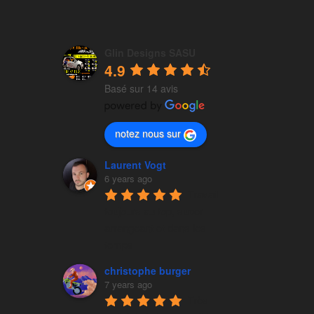
Glin Designs SASU
4.9
Basé sur 14 avis
notez nous sur
Laurent Vogt
6 years ago
Travail 
toujours au top, super 
arrangeant et dans les 
temps
christophe burger
7 years ago
Très 