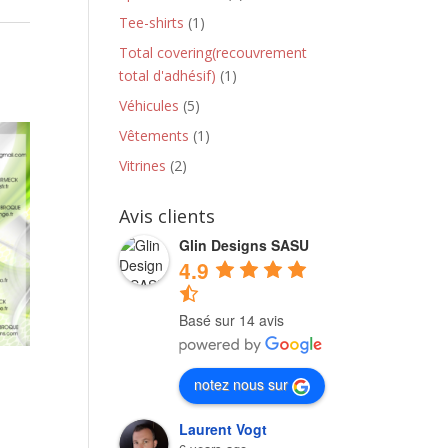
Tee-shirts
(1)
Total covering(recouvrement
total d'adhésif)
(1)
Véhicules
(5)
Vêtements
(1)
Vitrines
(2)
Avis clients
Glin Designs SASU
4.9
Basé sur 14 avis
notez nous sur
Laurent Vogt