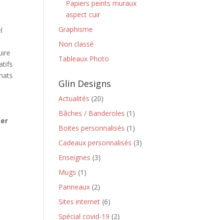
Papiers peints muraux
aspect cuir
Graphisme
l
Non classé
uire
Tableaux Photo
atifs
rmats
Glin Designs
Actualités
(20)
Bâches / Banderoles
(1)
ter
Boites personnalisés
(1)
Cadeaux personnalisés
(3)
Enseignes
(3)
Mugs
(1)
Panneaux
(2)
Sites internet
(6)
Spécial covid-19
(2)