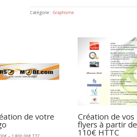
de
votre
Catégorie :
Graphisme
logo
éation de votre
Création de vos
go
flyers à partir de
110€ HTTC
00
€
–
1.800,00
€
TTC