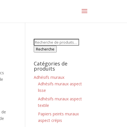
Recherche
pour :
Recherche
Catégories de
e
produits
rcs
Adhésifs muraux
de
Adhésifs muraux aspect
lisse
Adhésifs muraux aspect
textile
e de
Papiers peints muraux
 de
aspect crépis