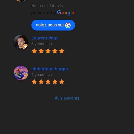
Basé sur 14 avis
notez nous sur
Laurent Vogt
6 years ago
Travail toujours au top, 
super arrangeant et dans les temps
christophe burger
7 years ago
Très satisfait de leur travail 
!
Avis suivants