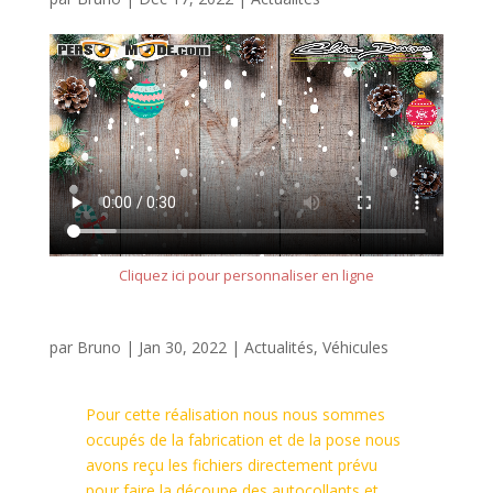
Cliquez ici pour personnaliser en ligne
par
Bruno
|
Jan 30, 2022
|
Actualités
,
Véhicules
Pour cette réalisation nous nous sommes
occupés de la fabrication et de la pose nous
avons reçu les fichiers directement prévu
pour faire la découpe des autocollants et