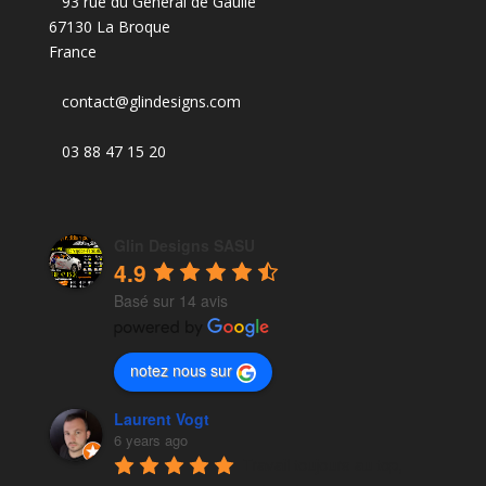
93 rue du Général de Gaulle
67130 La Broque
France
contact@glindesigns.com
03 88 47 15 20
Glin Designs SASU
4.9
Basé sur 14 avis
notez nous sur
Laurent Vogt
6 years ago
Travail toujours au top, 