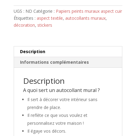
marbre
mural
UGS :
ND
Catégorie :
Papiers peints muraux aspect cuir
aspect
Étiquettes :
aspect textile
,
autocollants muraux
,
cuir
décoration
,
stickers
Description
Informations complémentaires
Description
A quoi sert un autocollant mural ?
Il sert à décorer votre intérieur sans
prendre de place.
Il reflète ce que vous voulez et
personnalisez votre maison !
Il égaye vos décors.