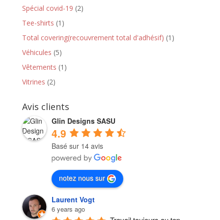
Spécial covid-19
(2)
Tee-shirts
(1)
Total covering(recouvrement total d'adhésif)
(1)
Véhicules
(5)
Vêtements
(1)
Vitrines
(2)
Avis clients
Glin Designs SASU
4.9
Basé sur 14 avis
notez nous sur
Laurent Vogt
6 years ago
Travail toujours au top, 