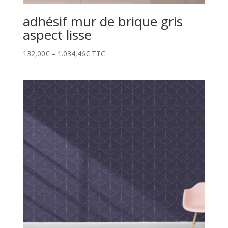
adhésif mur de brique gris
aspect lisse
132,00
€
–
1.034,46
€
TTC