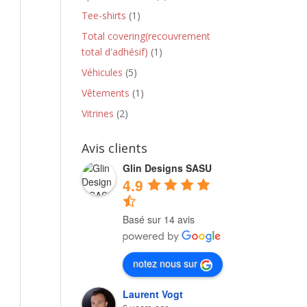
Tee-shirts
(1)
Total covering(recouvrement
total d'adhésif)
(1)
Véhicules
(5)
Vêtements
(1)
Vitrines
(2)
Avis clients
Glin Designs SASU
4.9
Basé sur 14 avis
notez nous sur
Laurent Vogt