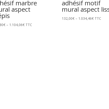
hésif marbre
adhésif motif
ral aspect
mural aspect lis
épis
132,00
€
–
1.034,46
€
TTC
80
€
–
1.104,06
€
TTC