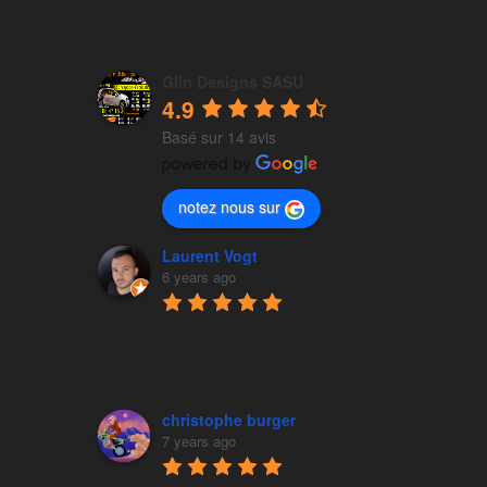
Glin Designs SASU
4.9
Basé sur 14 avis
notez nous sur
Laurent Vogt
6 years ago
Travail 
toujours au top, super 
arrangeant et dans les 
temps
christophe burger
7 years ago
Très 