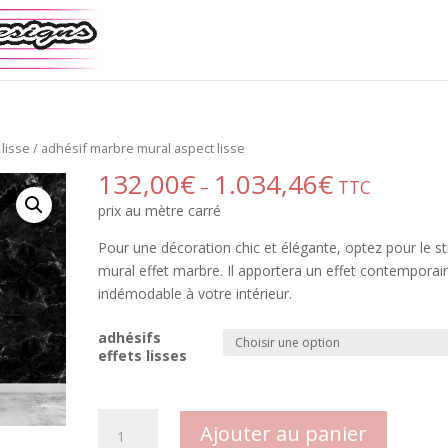
lisse
/ adhésif marbre mural aspect lisse
132,00
€
1.034,46
€
–
TTC
prix au mètre carré
Pour une décoration chic et élégante, optez pour le
st
mural effet marbre.
Il apportera un effet contemporai
indémodable à votre intérieur.
adhésifs
effets lisses
quantité
Ajouter au panier
de