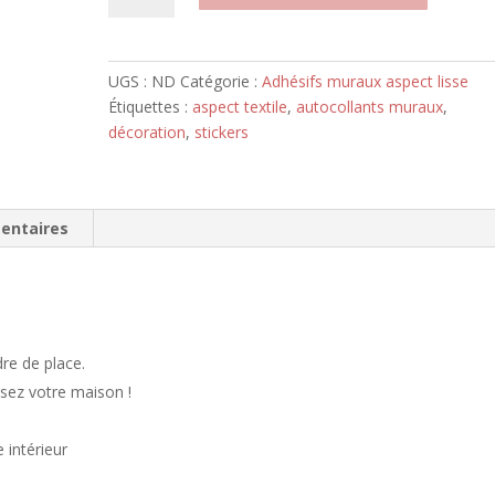
adhésif
marbre
mural
UGS :
ND
Catégorie :
Adhésifs muraux aspect lisse
aspect
Étiquettes :
aspect textile
,
autocollants muraux
,
lisse
décoration
,
stickers
entaires
dre de place.
isez votre maison !
 intérieur