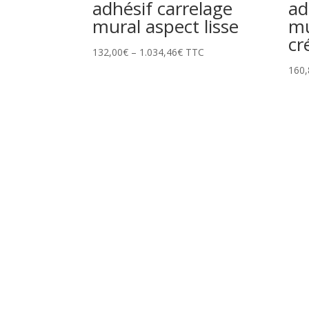
adhésif carrelage
ad
mural aspect lisse
mu
cr
132,00
€
–
1.034,46
€
TTC
160,